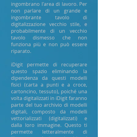
ingombrano l'area di lavoro. Per
non parlare di un grande e
ingombrante tavolo di
digitalizzazione vecchio stile, e
probabilmente di un vecchio
tavolo dismesso che non
funziona più e non può essere
riparato.
iDigit permette di recuperare
questo spazio eliminando la
dipendenza da questi modelli
fisici (carta a punti e a croce,
cartoncino, tessuto), poiché una
volta digitalizzati in iDigit faranno
parte del tuo archivio di modelli
digitali, composto da modelli
vettorializzati (digitalizzati) e
dalla loro immagine. Questo ti
permette letteralmente di