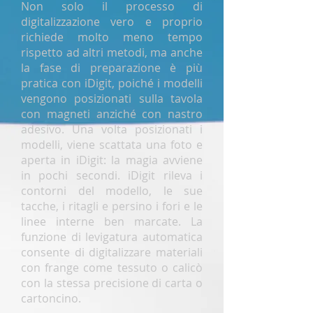
Non solo il processo di
digitalizzazione vero e proprio
richiede molto meno tempo
rispetto ad altri metodi, ma anche
la fase di preparazione è più
pratica con iDigit, poiché i modelli
vengono posizionati sulla tavola
con magneti anziché con nastro
adesivo. Una volta posizionati i
modelli, viene scattata una foto e
aperta in iDigit: la magia avviene
in pochi secondi. iDigit rileva i
contorni del modello, le sue
tacche, i ritagli e persino i fori e le
linee interne ben marcate. La
funzione di levigatura automatica
consente di digitalizzare materiali
con frange come tessuto o calicò
con la stessa precisione di carta o
cartoncino.