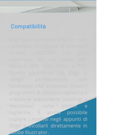
Compatibilità
iDigit può scambiare dati con tutti
i software CAD, grazie ai numerosi
formati CAD/CAM che può
esportare, tra cui Aama DXF,
General DXF, SVG, HPGL e PDF.
Questo garantisce che iDigit si
integri perfettamente con
l'ambiente CAD esistente, inclusi i
programmi di sviluppo taglierina e
creazione piazzamenti (nesting) e
macchinari come plotter e
taglierine. È anche possibile
copiare i modelli negli appunti di
iDigit e incollarli direttamente in
Adobe Illustrator.