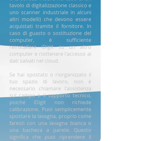
tavolo di digitalizzazione classico e
uno scanner industriale in alcuni
altri modelli) che devono essere
acquistati tramite il fornitore. In
caso di guasto o sostituzione del
computer, è sufficiente
reinstallare iDigit su un altro
computer e riottenere l'accesso ai
dati salvati nel cloud.
Se hai spostato o riorganizzato il
tuo spazio di lavoro, non è
necessario chiamare l'assistenza
sul campo o il supporto tecnico,
poiché iDigit non richiede
calibrazione. Puoi semplicemente
spostare la lavagna, proprio come
faresti con una lavagna bianca o
una bacheca a parete. Questo
significa che puoi riprendere il