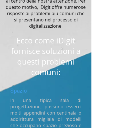
al centro della nostra attenzione. Per
questo motivo, iDigit offre numerose
risposte ai problemi più comuni che
si presentano nel processo di
digitalizzazione.
Ecco come iDigit
fornisce soluzioni a
questi problemi
comuni:
Spazio
In una tipica sala di
progettazione, possono esserci
molti appendini con centinaia o
addirittura migliaia di modelli
che occupano spazio prezioso e