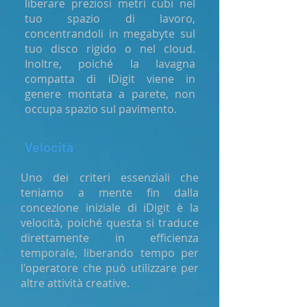
liberare preziosi metri cubi nel
tuo spazio di lavoro,
concentrandoli in megabyte sul
tuo disco rigido o nel cloud.
Inoltre, poiché la lavagna
compatta di iDigit viene in
genere montata a parete, non
occupa spazio sul pavimento.
Velocità
Uno dei criteri essenziali che
teniamo a mente fin dalla
concezione iniziale di iDigit è la
velocità, poiché questa si traduce
direttamente in efficienza
temporale, liberando tempo per
l'operatore che può utilizzare per
altre attività creative.