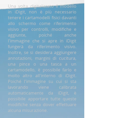
Una volta digitalizzato il modello
in iDigit, non è più necessario
tenere i cartamodelli fisici davanti
allo schermo come riferimento
visivo per controlli, modifiche e
aggiunte, poiché anche
l'immagine che si apre in iDigit
fungerà da riferimento visivo.
Inoltre, se si desidera aggiungere
annotazioni, margini di cucitura,
una pince o una tasca a un
cartamodello, è possibile farlo e
molto altro all'interno di iDigit.
Poiché l'immagine su cui si sta
lavorando viene calibrata
automaticamente da iDigit, è
possibile apportare tutte queste
modifiche senza dover effettuare
alcuna misurazione.