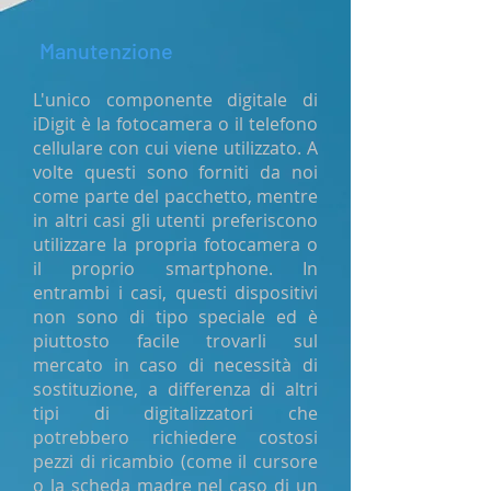
Manutenzione
L'unico componente digitale di
iDigit è la fotocamera o il telefono
cellulare con cui viene utilizzato. A
volte questi sono forniti da noi
come parte del pacchetto, mentre
in altri casi gli utenti preferiscono
utilizzare la propria fotocamera o
il proprio smartphone. In
entrambi i casi, questi dispositivi
non sono di tipo speciale ed è
piuttosto facile trovarli sul
mercato in caso di necessità di
sostituzione, a differenza di altri
tipi di digitalizzatori che
potrebbero richiedere costosi
pezzi di ricambio (come il cursore
o la scheda madre nel caso di un