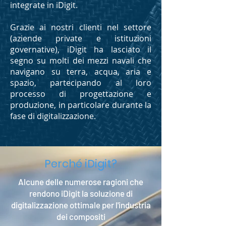
integrate in iDigit.
Grazie ai nostri clienti nel settore
(aziende private e istituzioni
governative), iDigit ha lasciato il
segno su molti dei mezzi navali che
navigano su terra, acqua, aria e
spazio, partecipando al loro
processo di progettazione e
produzione, in particolare durante la
fase di digitalizzazione.
Perché iDigit?
Alcune delle numerose ragioni che
rendono iDigit la soluzione di
digitalizzazione ottimale per l'industria
dei compositi