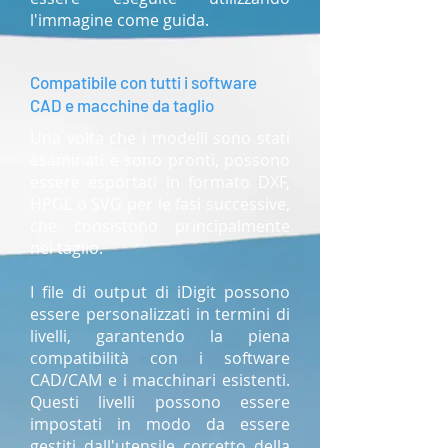
l'immagine come guida.
Compatibile con tutti i software
CAD e macchine da taglio
Una volta che i modelli sono stati
esaminati e sono pronti, possono
essere esportati in formato DXF,
HPGL o SVG per le fasi successive,
che consistono principalmente
nel taglio.
I file di output di iDigit possono
essere personalizzati in termini di
livelli, garantendo la piena
compatibilità con i software
CAD/CAM e i macchinari esistenti.
Questi livelli possono essere
impostati in modo da essere
gestiti dall'utensile corretto della