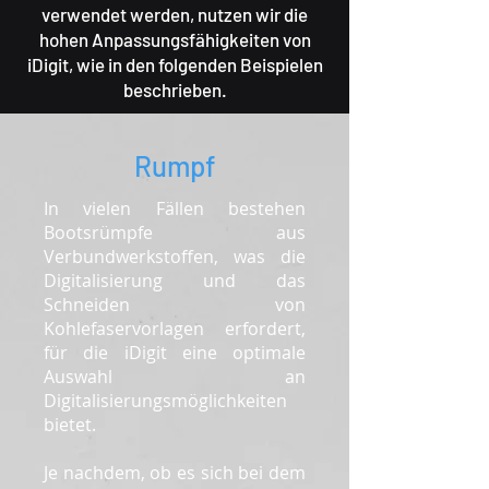
verwendet werden, nutzen wir die
hohen Anpassungsfähigkeiten von
iDigit, wie in den folgenden Beispielen
beschrieben.
Rumpf
In vielen Fällen bestehen
Bootsrümpfe aus
Verbundwerkstoffen, was die
Digitalisierung und das
Schneiden von
Kohlefaservorlagen erfordert,
für die iDigit eine optimale
Auswahl an
Digitalisierungsmöglichkeiten
bietet.
Je nachdem, ob es sich bei dem