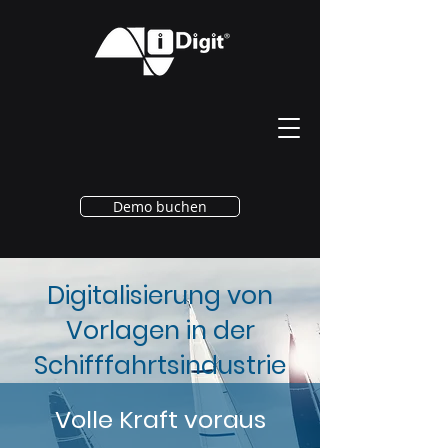
Demo buchen
Digitalisierung von
Vorlagen in der
Schifffahrtsindustrie
Volle Kraft voraus