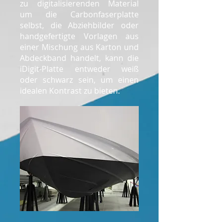
zu digitalisierenden Material
um die Carbonfaserplatte
selbst, die Abziehbilder oder
handgefertigte Vorlagen aus
einer Mischung aus Karton und
Abdeckband handelt, kann die
iDigit-Platte entweder weiß
oder schwarz sein, um einen
idealen Kontrast zu bieten.