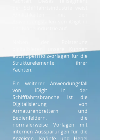
Yachten. Dieses Teilsegment
der Schifffahrtsindustrie weist
Ähnlichkeiten mit den
Anwendungsfällen von iDigit in
der Möbelindustrie auf.
Neben der Polsterung
digitalisieren unsere Kunden
auch Sperrholzvorlagen für die
Strukturelemente ihrer
Yachten.
Ein weiterer Anwendungsfall
von iDigit in der
Schifffahrtsbranche ist die
Digitalisierung von
Armaturenbrettern und
Bedienfeldern, die
normalerweise Vorlagen mit
internen Aussparungen für die
Anzeigen, Knöpfe und Hebel